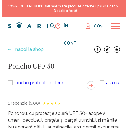
10% REDUCERE la trei sau mai multe produse diferite + pălărie cadou
INTRĂ
Detalii ofertă
ÎN
COȘ
CONT
Înapoi la shop
Poncho UPF 50+
1
recenzie (5.00)
★★★★★
Ponchoul cu protecție solară UPF 50+ acoperă
umerii, decolteul, brațele și parțial trunchiul și mâinile.
Nu acoperă gâtul, iar mânecile largi permit expunerea