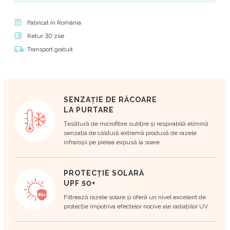
Fabricat în România
Retur 30 zile
Transport gratuit
SENZAȚIE DE RĂCOARE
LA PURTARE
Țesătură de microfibre subțire și respirabilă elimină
senzația de căldură extremă produsă de razele
infraroșii pe pielea expusă la soare.
PROTECȚIE SOLARĂ
UPF 50+
Filtrează razele solare și oferă un nivel excelent de
protecție împotriva efectelor nocive ale radiațiilor UV.