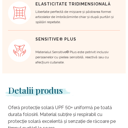
ELASTICITATE TRIDIMENSIONALĂ
Libertate perfectă de mișcare și păstrarea formei
articolelor de îmbrăcăminte chiar și după purtări și
spălări repetate.
SENSITIVE® PLUS
Materialul Sensitive® Plus este potrivit inclusiv
persoanelor cu pielea sensibilă, reactivă sau cu
afecțiuni cutanate.
Detalii produs
Oferă protecție solară UPF 50+ uniformă pe toată
durata folosirii. Material subțire și respirabil cu
protecție solară excelentă și senzație de răcoare pe